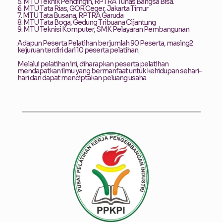
5. MTU Teknik Pendingin, RPTRA Tunas Bangsa Bisa.
6. MTU Tata Rias, GOR Ceger, Jakarta Timur
7. MTU Tata Busana, RPTRA Garuda
8. MTU Tata Boga, Gedung Tribuana Cijantung
9. MTU Teknisi Komputer, SMK Pelayaran Pembangunan
Adapun Peserta Pelatihan berjumlah 90 Peserta, masing2
kejuruan terdiri dari 10 peserta pelatihan.
Melalui pelatihan ini, diharapkan peserta pelatihan
mendapatkan ilmu yang bermanfaat untuk kehidupan sehari-
hari dan dapat menciptakan peluang usaha.