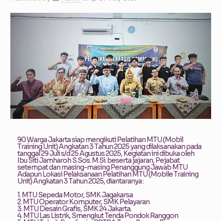
90 Warga Jakarta siap mengikuti Pelatihan MTU (Mobil
Training Unit) Angkatan 3 Tahun 2025 yang dilaksanakan pada
tanggal 29 Juli s/d 25 Agustus 2025, Kegiatan ini dibuka oleh
Ibu Siti Jamharoh S.Sos. M.Si. beserta jajaran, Pejabat
setempat dan masing-masing Penanggung Jawab MTU
Adapun Lokasi Pelaksanaan Pelatihan MTU (Mobile Training
Unit) Angkatan 3 Tahun 2025, diantaranya :
1. MTU Sepeda Motor, SMK Jagakarsa
2. MTU Operator Komputer, SMK Pelayaran
3. MTU Desain Grafis, SMK 24 Jakarta.
4. MTU Las Listrik, Smengkut Tenda Pondok Ranggon