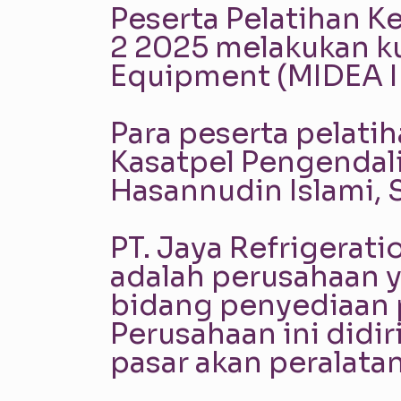
Peserta Pelatihan K
2 2025 melakukan ku
Equipment (MIDEA I
Para peserta pelati
Kasatpel Pengendal
Hasannudin Islami, S
PT. Jaya Refrigerat
adalah perusahaan y
bidang penyediaan 
Perusahaan ini did
pasar akan peralatan