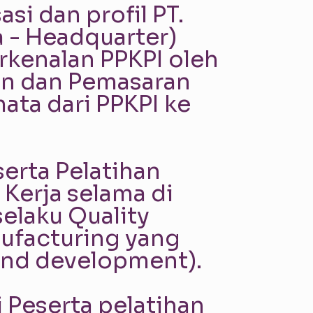
si dan profil PT.
 - Headquarter)
rkenalan PPKPI oleh
ian dan Pemasaran
ata dari PPKPI ke
erta Pelatihan
 Kerja selama di
elaku Quality
nufacturing yang
 and development).
 Peserta pelatihan