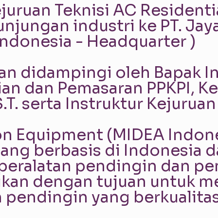
ejuruan Teknisi AC Residenti
njungan industri ke PT. Jay
ndonesia - Headquarter )
han didampingi oleh Bapak In
ian dan Pemasaran PPKPI, Ke
.T. serta Instruktur Kejurua
ion Equipment (MIDEA Indon
ang berbasis di Indonesia d
peralatan pendingin dan pe
irikan dengan tujuan untuk
 pendingin yang berkualitas