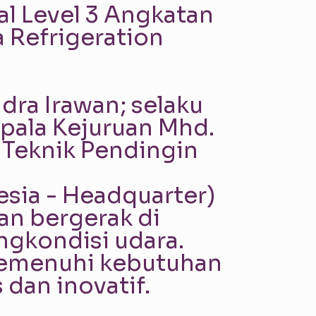
al Level 3 Angkatan
a Refrigeration
dra Irawan; selaku
pala Kejuruan Mhd.
n Teknik Pendingin
esia - Headquarter)
an bergerak di
ngkondisi udara.
 memenuhi kebutuhan
 dan inovatif.