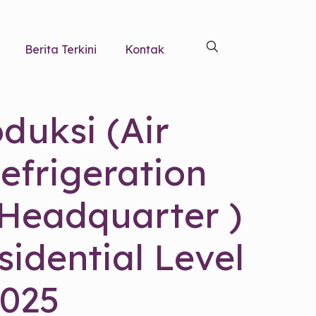
Berita Terkini
Kontak
duksi (Air
Refrigeration
Headquarter )
idential Level
2025