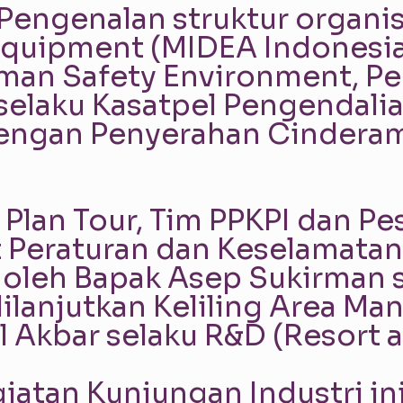
 Pengenalan struktur organisa
 Equipment (MIDEA Indonesia
man Safety Environment, Pe
 selaku Kasatpel Pengendal
dengan Penyerahan Cinderam
lan Tour, Tim PPKPI dan Pes
t Peraturan dan Keselamatan
oleh Bapak Asep Sukirman s
lanjutkan Keliling Area Ma
al Akbar selaku R&D (Resort
tan Kunjungan Industri ini