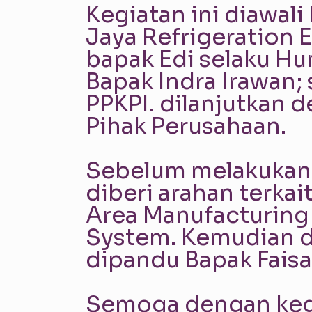
Kegiatan ini diawali
Jaya Refrigeration
bapak Edi selaku Hu
Bapak Indra Irawan;
PPKPI. dilanjutkan 
Pihak Perusahaan.
Sebelum melakukan P
diberi arahan terkai
Area Manufacturing 
System. Kemudian di
dipandu ‌Bapak Fais
Semoga dengan kegia