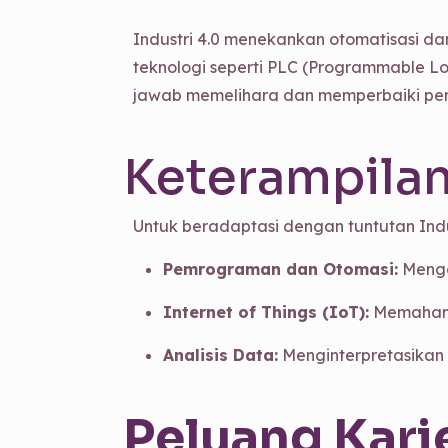
Industri 4.0 menekankan otomatisasi dan 
teknologi seperti PLC (Programmable Lo
jawab memelihara dan memperbaiki pera
Keterampila
Untuk beradaptasi dengan tuntutan Industr
Pemrograman dan Otomasi:
Mengo
Internet of Things (IoT):
Memahami 
Analisis Data:
Menginterpretasikan d
Peluang Karie