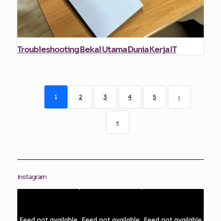
Troubleshooting Bekal Utama Dunia Kerja IT
1
2
3
4
5
›
»
Instagram
Feed not available
Feed not available
Feed not available