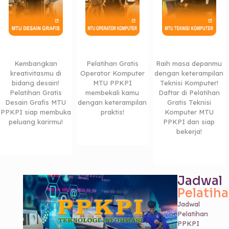
Kembangkan
Pelatihan Gratis
Raih masa depanmu
kreativitasmu di
Operator Komputer
dengan keterampilan
bidang desain!
MTU PPKPI
Teknisi Komputer!
Pelatihan Gratis
membekali kamu
Daftar di Pelatihan
Desain Grafis MTU
dengan keterampilan
Gratis Teknisi
PPKPI siap membuka
praktis!
Komputer MTU
peluang karirmu!
PPKPI dan siap
bekerja!
Jadwal
Pelatih
Jadwal
Pelatihan
PPKPI