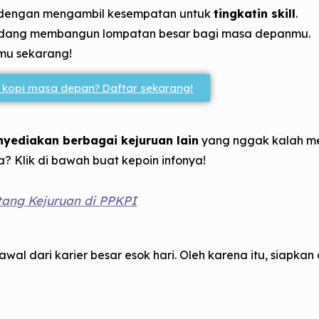
da dengan mengambil kesempatan untuk
tingkatin skill
.
u sedang membangun lompatan besar bagi masa depanmu.
mu sekarang!
li kopi masa depan? Daftar sekarang!
yediakan berbagai kejuruan lain
yang nggak kalah men
a? Klik di bawah buat kepoin infonya!
tang Kejuruan di PPKPI
di awal dari karier besar esok hari. Oleh karena itu, siapk