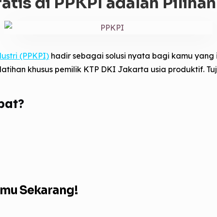
atis di PPKPI adalah Piliha
ustri (PPKPI)
hadir sebagai solusi nyata bagi kamu yang i
tihan khusus pemilik KTP DKI Jakarta usia produktif
. T
pat?
nmu Sekarang!